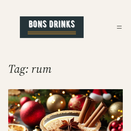
Pular
para
o
conteúdo
Tag:
rum